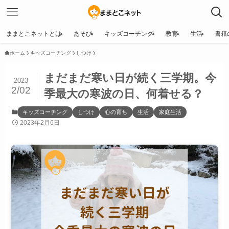
ままとこネットとは
あそび
キッズコーチング
教育
生活
書籍
ホーム
キッズコーチング
しつけ
まだまだ寒い日が続く三学期。今
2023
2/02
季最大の寒波の日、何着せる？
キッズコーチング
しつけ
心の育ち
生活
家庭生活
2023年2月6日