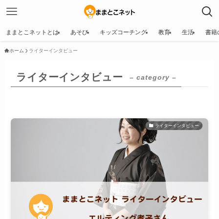
ままとこネットとは
あそび
キッズコーチング
教育
生活
書籍
ホーム
ライターインタビュー
ライターインタビュー
– category –
ライターインタビュー