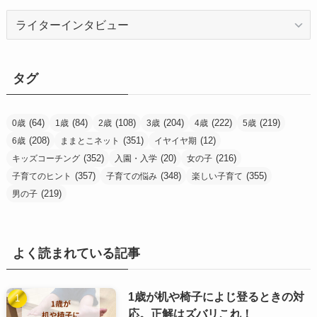
カ
テ
ゴ
リ
タグ
ー
(64)
(84)
(108)
(204)
(222)
(219)
0歳
1歳
2歳
3歳
4歳
5歳
(208)
(351)
(12)
6歳
ままとこネット
イヤイヤ期
(352)
(20)
(216)
キッズコーチング
入園・入学
女の子
(357)
(348)
(355)
子育てのヒント
子育ての悩み
楽しい子育て
(219)
男の子
よく読まれている記事
1歳が机や椅子によじ登るときの対
応。正解はズバリこれ！