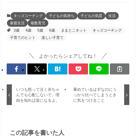
キッズコーチング
子どもの気持ち
子どもの気質
生活
家庭生活
複数育児
3歳
4歳
5歳
6歳
ままとこネット
キッズコーチング
子育てのヒント
楽しい子育て
よかったらシェアしてね！
いつも怒って泣く赤ちゃ
褒めているはずなのにう
んでも心配しないで。理
っかり比べてしまうとき
由を知れば楽になるよ。
に気をつけること
この記事を書いた人