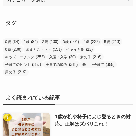
テ
ゴ
リ
タグ
ー
(64)
(84)
(108)
(204)
(222)
(219)
0歳
1歳
2歳
3歳
4歳
5歳
(208)
(351)
(12)
6歳
ままとこネット
イヤイヤ期
(352)
(20)
(216)
キッズコーチング
入園・入学
女の子
(357)
(348)
(355)
子育てのヒント
子育ての悩み
楽しい子育て
(219)
男の子
よく読まれている記事
1歳が机や椅子によじ登るときの対
応。正解はズバリこれ！