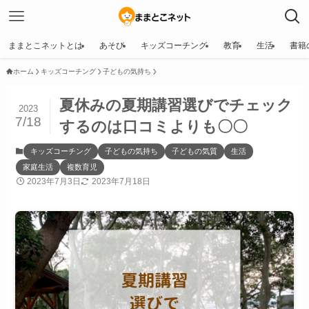
ままとこネットとは
あそび
キッズコーチング
教育
生活
書籍
ホーム
キッズコーチング
子どもの気持ち
夏休みの夏期講習選びでチェック
2023
7/18
するのは口コミよりも〇〇
キッズコーチング
子どもの気持ち
子どもの気質
生活
家庭生活
複数育児
2023年7月3日
2023年7月18日