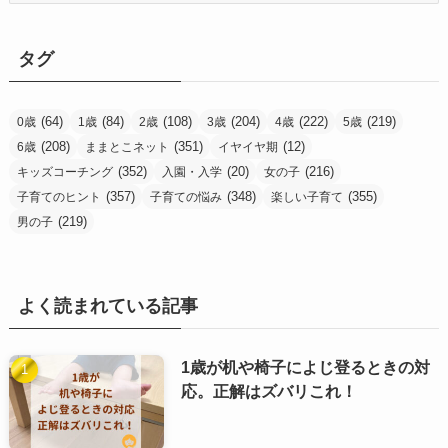
ゴ
リ
タグ
ー
(64)
(84)
(108)
(204)
(222)
(219)
0歳
1歳
2歳
3歳
4歳
5歳
(208)
(351)
(12)
6歳
ままとこネット
イヤイヤ期
(352)
(20)
(216)
キッズコーチング
入園・入学
女の子
(357)
(348)
(355)
子育てのヒント
子育ての悩み
楽しい子育て
(219)
男の子
よく読まれている記事
1歳が机や椅子によじ登るときの対
応。正解はズバリこれ！