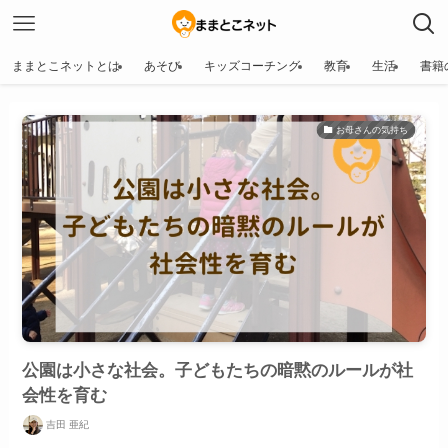
ままとこネットとは
あそび
キッズコーチング
教育
生活
書籍
お母さんの気持ち
公園は小さな社会。子どもたちの暗黙のルールが社
会性を育む
吉田 亜紀