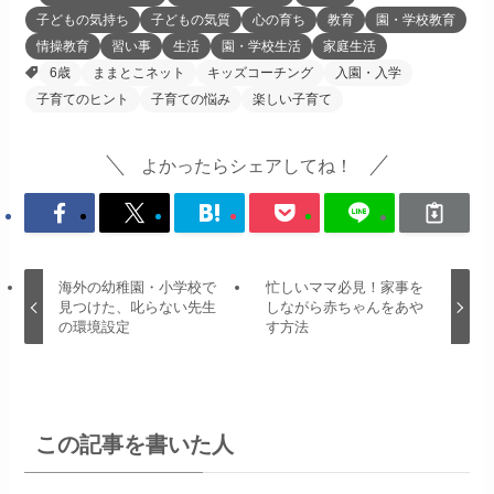
子どもの気持ち
子どもの気質
心の育ち
教育
園・学校教育
情操教育
習い事
生活
園・学校生活
家庭生活
6歳
ままとこネット
キッズコーチング
入園・入学
子育てのヒント
子育ての悩み
楽しい子育て
よかったらシェアしてね！
海外の幼稚園・小学校で
忙しいママ必見！家事を
見つけた、叱らない先生
しながら赤ちゃんをあや
の環境設定
す方法
この記事を書いた人