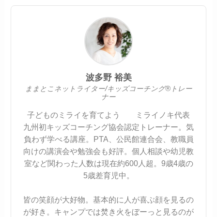
波多野 裕美
ままとこネットライター/キッズコーチング®トレー
ナー
子どものミライを育てよう ミライノキ代表
九州初キッズコーチング協会認定トレーナー。気
負わず学べる講座。PTA、公民館連合会、教職員
向けの講演会や勉強会も好評。個人相談や幼児教
室など関わった人数は現在約600人超。9歳4歳の
5歳差育児中。
皆の笑顔が大好物。基本的に人が喜ぶ顔を見るの
が好き。キャンプでは焚き火をぼーっと見るのが