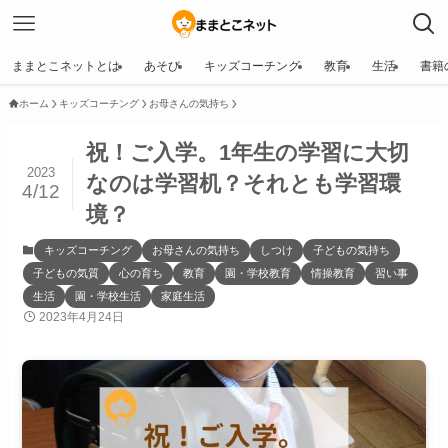
ままとこネットとは
あそび
キッズコーチング
教育
生活
書籍
ホーム
キッズコーチング
お母さんの気持ち
祝！ご入学。1年生の学習に大切
2023
なのは学習机？それとも学習環
4/12
境？
キッズコーチング
お母さんの気持ち
しつけ
子どもの気持ち
子どもの気質
心の育ち
教育
園・学校教育
情操教育
習い事
生活
園・学校生活
家庭生活
2023年4月24日