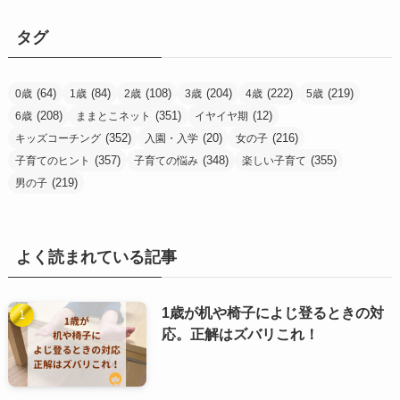
ゴ
リ
タグ
ー
(64)
(84)
(108)
(204)
(222)
(219)
0歳
1歳
2歳
3歳
4歳
5歳
(208)
(351)
(12)
6歳
ままとこネット
イヤイヤ期
(352)
(20)
(216)
キッズコーチング
入園・入学
女の子
(357)
(348)
(355)
子育てのヒント
子育ての悩み
楽しい子育て
(219)
男の子
よく読まれている記事
1歳が机や椅子によじ登るときの対
応。正解はズバリこれ！