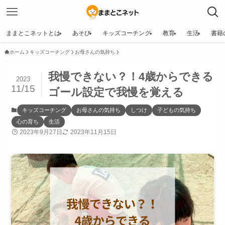
ままとこネットとは
あそび
キッズコーチング
教育
生活
書籍
ホーム
キッズコーチング
お母さんの気持ち
我慢できない？！4歳からできる
2023
11/15
ゴール設定で我慢を覚える
キッズコーチング
お母さんの気持ち
しつけ
子どもの気持ち
心の育ち
生活
2023年9月27日
2023年11月15日