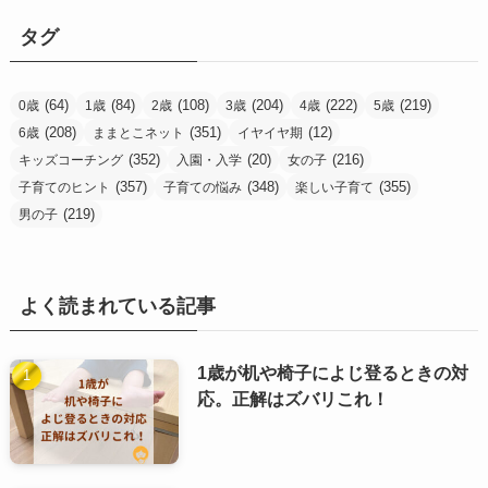
リ
タグ
ー
(64)
(84)
(108)
(204)
(222)
(219)
0歳
1歳
2歳
3歳
4歳
5歳
(208)
(351)
(12)
6歳
ままとこネット
イヤイヤ期
(352)
(20)
(216)
キッズコーチング
入園・入学
女の子
(357)
(348)
(355)
子育てのヒント
子育ての悩み
楽しい子育て
(219)
男の子
よく読まれている記事
1歳が机や椅子によじ登るときの対
応。正解はズバリこれ！